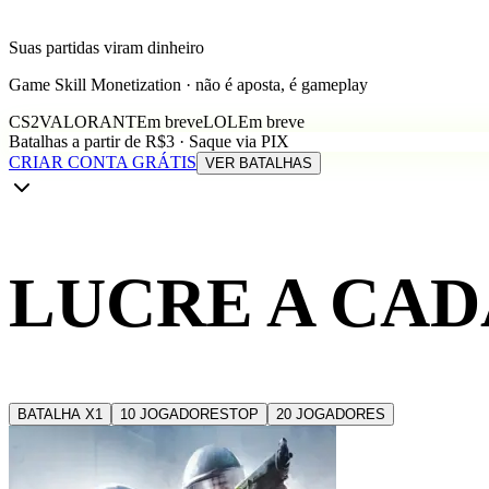
Suas partidas viram dinheiro
Game Skill Monetization · não é aposta, é gameplay
CS2
VALORANT
Em breve
LOL
Em breve
Batalhas a partir de R$3 · Saque via PIX
CRIAR CONTA GRÁTIS
VER BATALHAS
LUCRE A CA
BATALHA X1
10 JOGADORES
TOP
20 JOGADORES